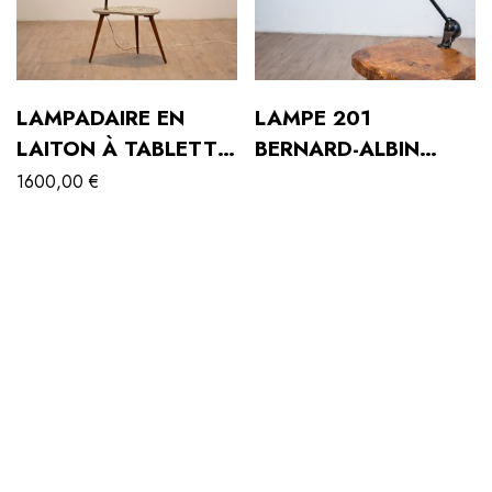
LAMPADAIRE EN
LAMPE 201
LAITON À TABLETTE
BERNARD-ALBIN
DES ANNÉES 60.
GRAS POUR RAVEL
1600,00
€
CLAMART, 1921