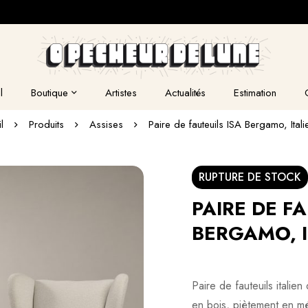
l
Boutique
Artistes
Actualités
Estimation
l
Produits
Assises
Paire de fauteuils ISA Bergamo, Ital
RUPTURE
DE STOCK
PAIRE DE FA
BERGAMO, I
Paire de fauteuils itali
en bois, piètement en mé