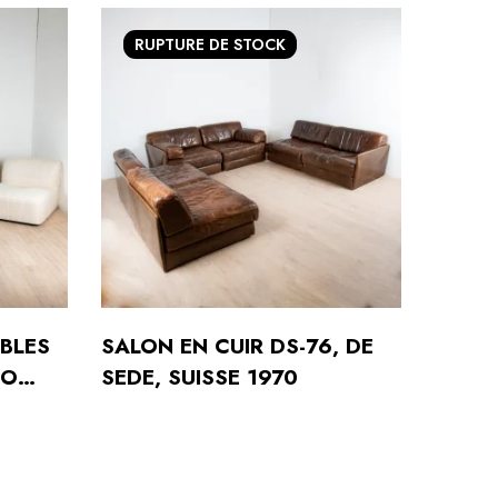
RUPTURE
DE STOCK
BLES
SALON EN CUIR DS-76, DE
FAUT
TO
SEDE, SUISSE 1970
ET R
, 1960
VITR
490,0