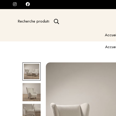
Recherche
pour
:
Accuei
Accuei