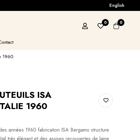
English
0
0
Contact
ie 1960
UTEUILS ISA
TALIE 1960
en des années 1960 fabrication ISA Bergamo structure
tal très élégant et des assises recouvertes de laine