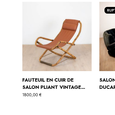
RUP
FAUTEUIL EN CUIR DE
SALON
SALON PLIANT VINTAGE
DUCAR
STRUCTURE BAMBOU ET
ROSET
1800,00
€
LAITON, ITALIE, ANNÉES
1960