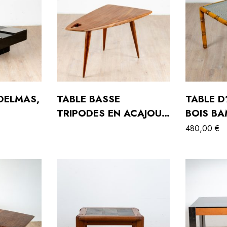
 DELMAS,
TABLE BASSE
TABLE D
TRIPODES EN ACAJOU
BOIS B
DE PIERRE CRUÈGE,
CANNAG
480,00
€
1953
CARRÉ, 