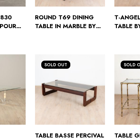
T830
ROUND T69 DINING
T-ANGEL
 POUR
TABLE IN MARBLE BY
TABLE B
6
OSVALDO BORSANI
KNOLL F
FOR TECNO,1970S
INC./ K
INTERNA
1950S
SOLD
OUT
SOLD
TABLE BASSE PERCIVAL
TABLE 