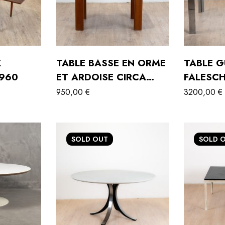
K
TABLE BASSE EN ORME
TABLE G
960
ET ARDOISE CIRCA
FALESCH
1980
MARIANI,
950,00
€
3200,00
€
SOLD
OUT
SOLD