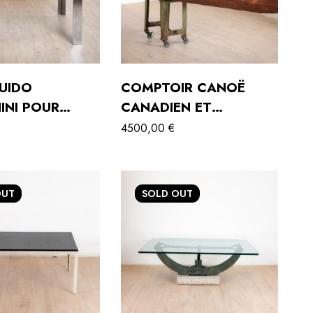
UIDO
COMPTOIR CANOË
INI POUR
CANADIEN ET
 ITALIE, 1970
MÉTHACRYLATE
4500,00
€
OUT
SOLD
OUT