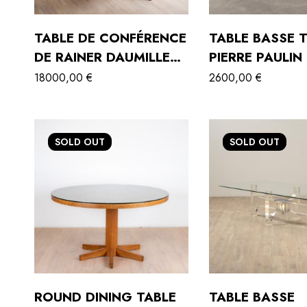
TABLE DE CONFÉRENCE
TABLE BASSE 
DE RAINER DAUMILLER
PIERRE PAULIN
POUR HIRTSHALS
ARTIFORT,196
18000,00
€
2600,00
€
SAVVÆRK MØBLER ,
1980
SOLD
OUT
SOLD
OUT
ROUND DINING TABLE
TABLE BASSE