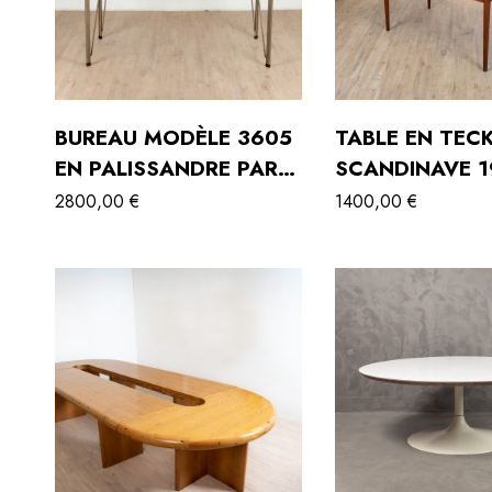
BUREAU MODÈLE 3605
TABLE EN TEC
EN PALISSANDRE PAR
SCANDINAVE 1
ARNE JACOBSEN POUR
2800,00
€
1400,00
€
FRITZ HANSEN,
DANEMARK, 1960