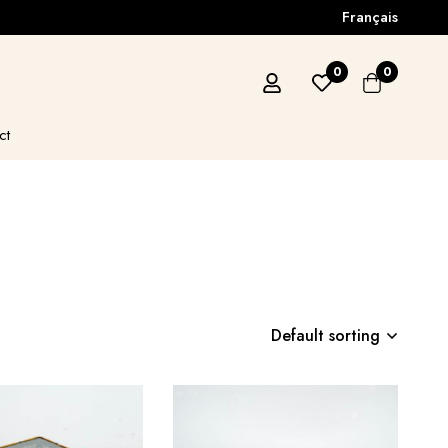
Français
0
0
ct
Default sorting