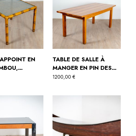
’APPOINT EN
TABLE DE SALLE À
AMBOU,
MANGER EN PIN DES
E ET VERRE
LANDES DE PIERRE
1200,00
€
1970
GAUTHIER DELAYE
ÉDITONS VERGNERES